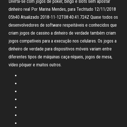
Divirta-se com jogos de poker, bingo e slots sem apostar
dinheiro real Por Marina Mendes, para Techtudo 12/11/2018
05h40 Atualizado 2018-11-12T08:40:41.724Z Quase todos os
desenvolvedores de software respeitáveis e conhecidos que
criam jogos de cassino a dinheiro de verdade também criam
jogos compatíveis para a execução nos celulares. Os jogos a
dinheiro de verdade para dispositivos móveis variam entre
diferentes tipos de máquinas caça-níqueis, jogos de mesa,
vídeo pôquer e muitos outros.