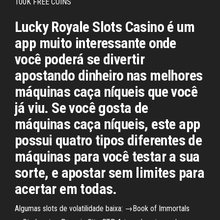
100K FREE COINS
Lucky Royale Slots Casino é um
app muito interessante onde
você poderá se divertir
apostando dinheiro nas melhores
máquinas caça níqueis que você
já viu. Se você gosta de
máquinas caça níqueis, este app
possui quatro tipos diferentes de
máquinas para você testar a sua
sorte, e apostar sem limites para
acertar em todas.
Algumas slots de volatilidade baixa: →Book of Immortals