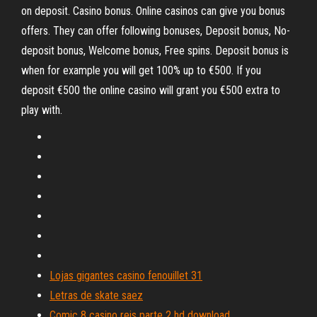
on deposit. Casino bonus. Online casinos can give you bonus
offers. They can offer following bonuses, Deposit bonus, No-
deposit bonus, Welcome bonus, Free spins. Deposit bonus is
when for example you will get 100% up to €500. If you
deposit €500 the online casino will grant you €500 extra to
play with.
Lojas gigantes casino fenouillet 31
Letras de skate saez
Comic 8 casino reis parte 2 hd download