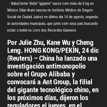
. - BabyCenter Bebê "gigante" nasce com mais de 6 kg no
México Dilan Aram nasceu no Instituto Médico do Seguro
Social de Ciudad Juárez no último dia 14 de agosto, segundo
as autoridades municipais, que junto com seus pais buscarão
incluir o bebê no Livro dos Recordes Guinness
Por Julie Zhu, Kane Wu y Cheng
Leng. HONG KONG/PEKÍN, 24 dic
(Reuters) – China ha lanzado una
investigación antimonopolio
sobre el Grupo Alibaba y
convocará a Ant Group, la filial
del gigante tecnológico chino, en
los próximos días, dijeron los
reguladores el jueves, en el