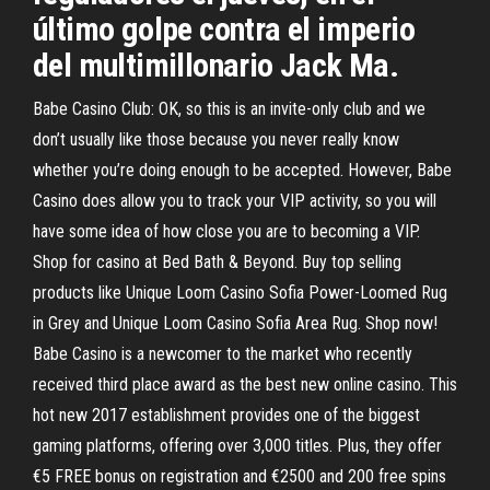
último golpe contra el imperio
del multimillonario Jack Ma.
Babe Casino Club: OK, so this is an invite-only club and we
don’t usually like those because you never really know
whether you’re doing enough to be accepted. However, Babe
Casino does allow you to track your VIP activity, so you will
have some idea of how close you are to becoming a VIP.
Shop for casino at Bed Bath & Beyond. Buy top selling
products like Unique Loom Casino Sofia Power-Loomed Rug
in Grey and Unique Loom Casino Sofia Area Rug. Shop now!
Babe Casino is a newcomer to the market who recently
received third place award as the best new online casino. This
hot new 2017 establishment provides one of the biggest
gaming platforms, offering over 3,000 titles. Plus, they offer
€5 FREE bonus on registration and €2500 and 200 free spins