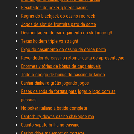
Resultados de poker g leeds casino
Regras do blackjack do casino red rock
Jogos de slot de fronteira pato da sorte
Desmontagem de carregamento do slot imac g3
Texas holdem triple vs straight
Expo do casamento do casino da coroa perth
Revendedor de cassino retomar carta de apresentação
Enormes vitórias de bônus de caça-níqueis
Todo o código de bônus do cassino britânico
Ganhar dinheiro grátis jogando jogos
Fases da roda da fortuna para jogar o jogo com as
pessoas
No poker italiano a batida completa
Canterbury downs casino shakopee mn
Quanto sapato brilha no cassino
Casino drive malemort on correze