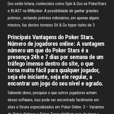
Gos estilo lotaria, conhecidos como Spin & Gos na PokerStars
e BLAST na 888poker. A possibilidade de ganhar grandes
prémios , incluindo prémios milionários, em apenas alguns
minutos, faz destes torneios Sit & Go hyper-turbo de 3
Principais Vantagens do Poker Stars.
Número de jogadores online: A vantagem
número um que do Poker Stars é a
presença 24h e 7 dias por semana de um
tráfego imenso dentro do site, o que
torna muito fácil para qualquer jogador,
seja ele iniciante, seja ele regular, a
encontrar um jogo do seu nível e agrado.
Sabendo disso, pesquise o que outros jogadores acham
desse software, isso pode ser encontrado facilmente em
sites e fóruns especializados em Poker Online. 3 – Variantes