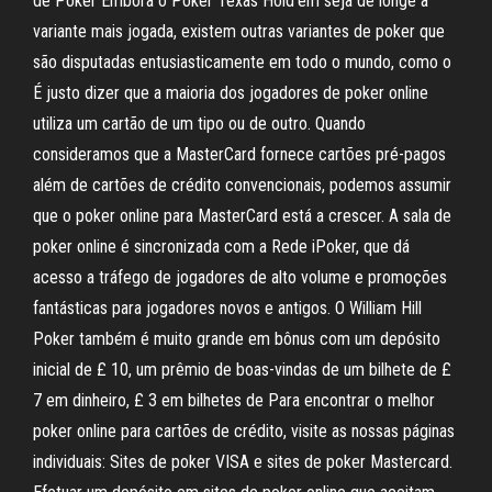
de Poker Embora o Poker Texas Hold’em seja de longe a
variante mais jogada, existem outras variantes de poker que
são disputadas entusiasticamente em todo o mundo, como o
É justo dizer que a maioria dos jogadores de poker online
utiliza um cartão de um tipo ou de outro. Quando
consideramos que a MasterCard fornece cartões pré-pagos
além de cartões de crédito convencionais, podemos assumir
que o poker online para MasterCard está a crescer. A sala de
poker online é sincronizada com a Rede iPoker, que dá
acesso a tráfego de jogadores de alto volume e promoções
fantásticas para jogadores novos e antigos. O William Hill
Poker também é muito grande em bônus com um depósito
inicial de £ 10, um prêmio de boas-vindas de um bilhete de £
7 em dinheiro, £ 3 em bilhetes de Para encontrar o melhor
poker online para cartões de crédito, visite as nossas páginas
individuais: Sites de poker VISA e sites de poker Mastercard.