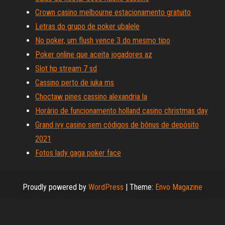
Crown casino melbourne estacionamento gratuito
Letras do grupo de poker ubalele
No poker, um flush vence 3 do mesmo tipo
Poker online que aceita jogadores az
Slot hp stream 7 sd
Cassino perto de iuka ms
Choctaw pines cassino alexandria la
Horário de funcionamento holland casino christmas day
Grand ivy casino sem códigos de bônus de depósito
2021
Fotos lady gaga poker face
Proudly powered by
WordPress
|
Theme:
Envo Magazine