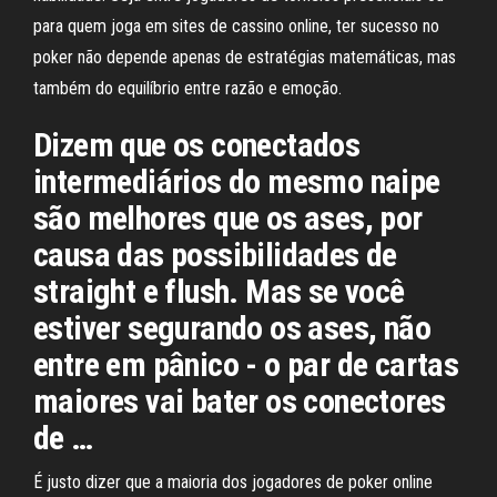
para quem joga em sites de cassino online, ter sucesso no
poker não depende apenas de estratégias matemáticas, mas
também do equilíbrio entre razão e emoção.
Dizem que os conectados
intermediários do mesmo naipe
são melhores que os ases, por
causa das possibilidades de
straight e flush. Mas se você
estiver segurando os ases, não
entre em pânico - o par de cartas
maiores vai bater os conectores
de …
É justo dizer que a maioria dos jogadores de poker online