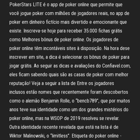
PokerStars LITE é o app de poker online que permite que
você jogue poker com milhões de jogadores reais, no app de
poker em dinheiro fictício mais divertido e emocionante que
existe. Inscreva-se hoje para receber 35.000 fichas grátis
como Melhores bônus de poker online. Os jogadores de
poker online têm incontáveis sites à disposição. Na hora dese
inscrever em site, a dica é selecionar os bônus de poker para
jogar grátis. Ao seguir as dicas e avaliações do Confiavel.com,
eles ficam sabendo quais são as casas de poker com melhor
reputação! Veja a seguir a lista de Entre os jogadores
inclusos estão nomes que recentemente foram descobertos
como o alemão Benjamin Rolle, o “bencb789”, que por muitos
anos teve sua identidade como um dos grandes mistérios do
poker online, mas na WSOP de 2019 resolveu se revelar.
Outra identidade recente revelada que está na lista é de
Wiktor Malinowski, o “limitless”. Etiqueta do poker online -