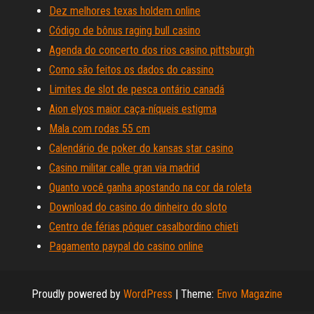
Dez melhores texas holdem online
Código de bônus raging bull casino
Agenda do concerto dos rios casino pittsburgh
Como são feitos os dados do cassino
Limites de slot de pesca ontário canadá
Aion elyos maior caça-níqueis estigma
Mala com rodas 55 cm
Calendário de poker do kansas star casino
Casino militar calle gran via madrid
Quanto você ganha apostando na cor da roleta
Download do casino do dinheiro do sloto
Centro de férias pôquer casalbordino chieti
Pagamento paypal do casino online
Proudly powered by
WordPress
|
Theme:
Envo Magazine