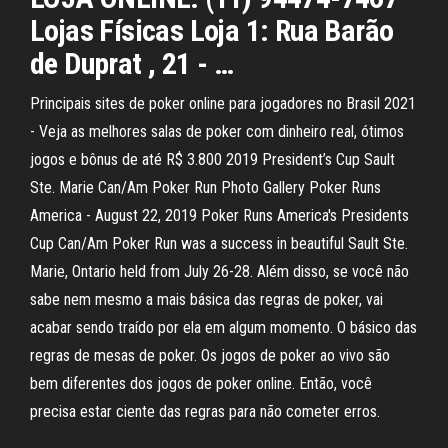
Lojas Físicas Loja 1: Rua Barão
de Duprat , 21 - …
Principais sites de poker online para jogadores no Brasil 2021
- Veja as melhores salas de poker com dinheiro real, ótimos
jogos e bônus de até R$ 3.800 2019 President’s Cup Sault
Ste. Marie Can/Am Poker Run Photo Gallery Poker Runs
America - August 22, 2019 Poker Runs America's Presidents
Cup Can/Am Poker Run was a success in beautiful Sault Ste.
Marie, Ontario held from July 26-28. Além disso, se você não
sabe nem mesmo a mais básica das regras de poker, vai
acabar sendo traído por ela em algum momento. O básico das
regras de mesas de poker. Os jogos de poker ao vivo são
bem diferentes dos jogos de poker online. Então, você
precisa estar ciente das regras para não cometer erros.