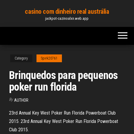
Skip
casino com dinheiro real austrália
to
jackpot-cazinoalxn.web.app
the
content
Category
Spirk20761
Brinquedos para pequenos
poker run florida
By
AUTHOR
23rd Annual Key West Poker Run Florida Powerboat Club
2015. 23rd Annual Key West Poker Run Florida Powerboat
Club 2015.