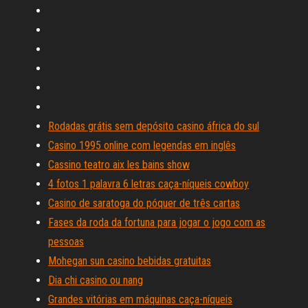
Rodadas grátis sem depósito casino áfrica do sul
Casino 1995 online com legendas em inglês
Cassino teatro aix les bains show
4 fotos 1 palavra 6 letras caça-níqueis cowboy
Casino de saratoga do póquer de três cartas
Fases da roda da fortuna para jogar o jogo com as
pessoas
Mohegan sun casino bebidas gratuitas
Dia chi casino ou nang
Grandes vitórias em máquinas caça-níqueis