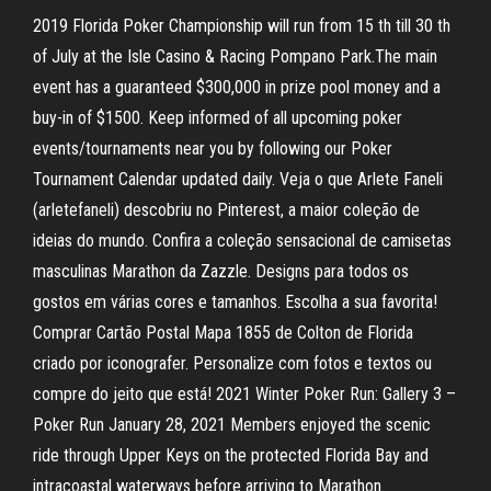
2019 Florida Poker Championship will run from 15 th till 30 th
of July at the Isle Casino & Racing Pompano Park.The main
event has a guaranteed $300,000 in prize pool money and a
buy-in of $1500. Keep informed of all upcoming poker
events/tournaments near you by following our Poker
Tournament Calendar updated daily. Veja o que Arlete Faneli
(arletefaneli) descobriu no Pinterest, a maior coleção de
ideias do mundo. Confira a coleção sensacional de camisetas
masculinas Marathon da Zazzle. Designs para todos os
gostos em várias cores e tamanhos. Escolha a sua favorita!
Comprar Cartão Postal Mapa 1855 de Colton de Florida
criado por iconografer. Personalize com fotos e textos ou
compre do jeito que está! 2021 Winter Poker Run: Gallery 3 –
Poker Run January 28, 2021 Members enjoyed the scenic
ride through Upper Keys on the protected Florida Bay and
intracoastal waterways before arriving to Marathon.