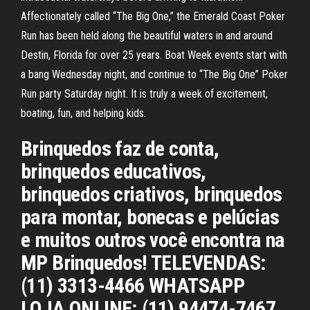
Affectionately called “The Big One,” the Emerald Coast Poker
Run has been held along the beautiful waters in and around
Destin, Florida for over 25 years. Boat Week events start with
a bang Wednesday night, and continue to “The Big One” Poker
Run party Saturday night. It is truly a week of excitement,
boating, fun, and helping kids.
Brinquedos faz de conta,
brinquedos educativos,
brinquedos criativos, brinquedos
para montar, bonecas e pelúcias
e muitos outros você encontra na
MP Brinquedos! TELEVENDAS:
(11) 3313-4466 WHATSAPP
LOJA ONLINE: (11) 94474-7467