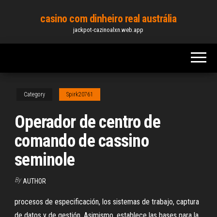
Skip
casino com dinheiro real austrália
to
jackpot-cazinoalxn.web.app
the
content
Category
Spirk20761
Operador de centro de
comando de cassino
seminole
By
AUTHOR
procesos de especificación, los sistemas de trabajo, captura
de datos y de gestión. Asimismo, establece las bases para la